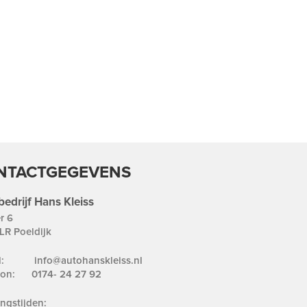
NTACTGEGEVENS
edrijf Hans Kleiss
r 6
LR Poeldijk
ail:
info@autohanskleiss.nl
foon:
0174- 24 27 92
ngstijden: