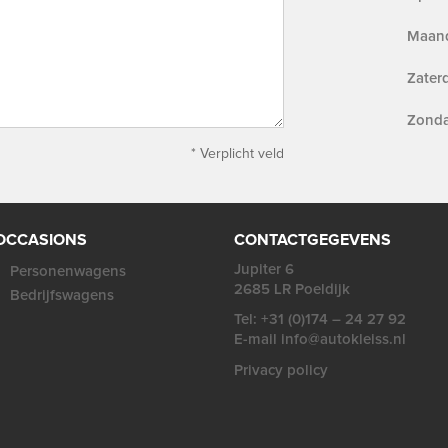
Maand
Zat
Zonda
* Verplicht veld
OCCASIONS
CONTACTGEGEVENS
Jupiter 6
Personenwagens
2685 LR Poeldijk
Bedrijfswagens
Tel: +31 (0)174 – 24 27 92
E-mail info@autokleiss.nl
Privacy policy