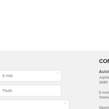
CO
Autob
Jupite
2685 
E-m
Tele
Openi