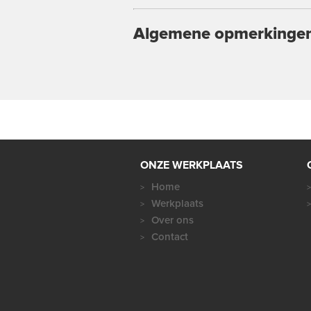
Algemene opmerkinge
ONZE WERKPLAATS
Home
Werkplaats
Over ons
Contact