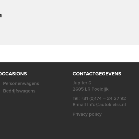
n
OCCASIONS
CONTACTGEGEVENS
Jupiter 6
Personenwagens
2685 LR Poeldijk
Bedrijfswagens
Tel: +31 (0)174 – 24 27 92
E-mail info@autokleiss.nl
Privacy policy