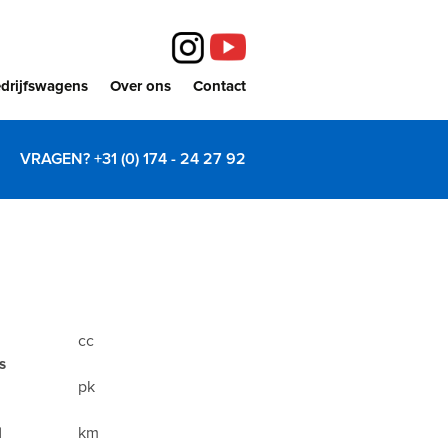
drijfswagens
Over ons
Contact
VRAGEN? +31 (0) 174 - 24 27 92
cc
s
pk
km
d