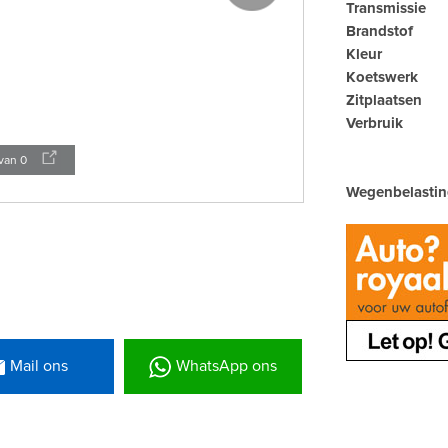
Transmissie
Brandstof
Kleur
Koetswerk
Zitplaatsen
Verbruik
van
0
Wegenbelastin
Mail ons
WhatsApp ons