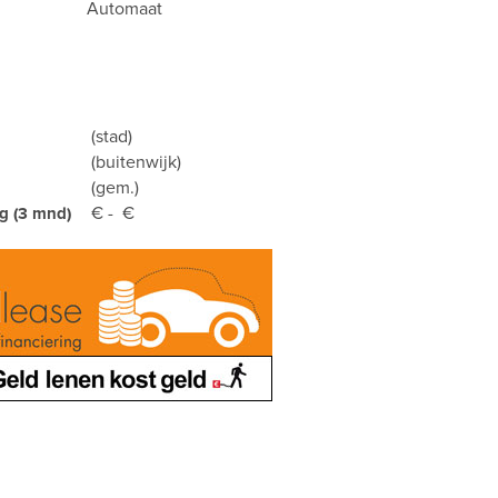
Automaat
(stad)
(buitenwijk)
(gem.)
€ - €
g (3 mnd)