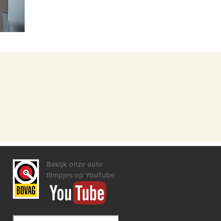
Bekijk onze auto
filmpjes op YouTube