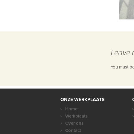
Leave 
You must b
ONZE WERKPLAATS
Home
Werkplaats
Over ons
Contact