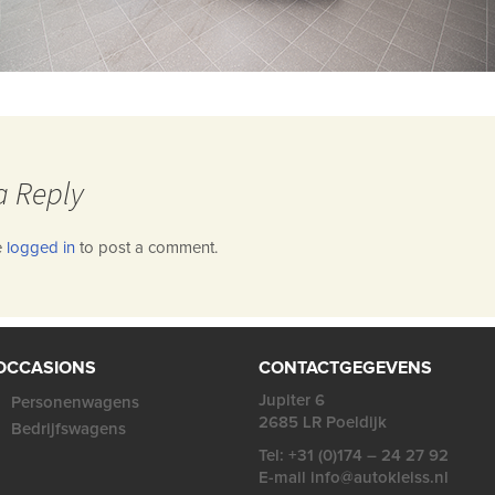
a Reply
e
logged in
to post a comment.
OCCASIONS
CONTACTGEGEVENS
Jupiter 6
Personenwagens
2685 LR Poeldijk
Bedrijfswagens
Tel: +31 (0)174 – 24 27 92
E-mail info@autokleiss.nl